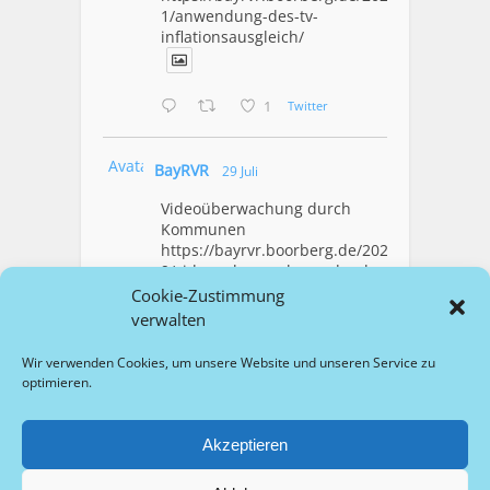
1/anwendung-des-tv-
inflationsausgleich/
1
Twitter
Avatar
BayRVR
29 Juli
Videoüberwachung durch
Kommunen
https://bayrvr.boorberg.de/2026/07/2
9/videoueberwachung-durch-
kommunen/
Cookie-Zustimmung
verwalten
1
Twitter
Wir verwenden Cookies, um unsere Website und unseren Service zu
optimieren.
Mehr Laden
Akzeptieren