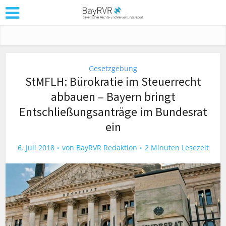
Gesetzgebung
StMFLH: Bürokratie im Steuerrecht
abbauen – Bayern bringt
Entschließungsanträge im Bundesrat
ein
6. Juli 2018
von
BayRVR Redaktion
2 Minuten Lesezeit