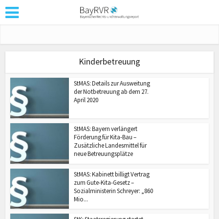
Kinderbetreuung
StMAS: Details zur Ausweitung
der Notbetreuung ab dem 27.
April 2020
StMAS: Bayern verlängert
Förderung für Kita-Bau –
Zusätzliche Landesmittel für
neue Betreuungsplätze
StMAS: Kabinett billigt Vertrag
zum Gute-Kita-Gesetz –
Sozialministerin Schreyer: „860
Mio...