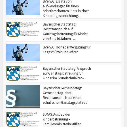
BVerwG: Ersatz von
Aufwendungen für einen
selbstbeschafften Platz in einer
Kindertageseinrichtung...
Bayerischer Städtetag:
Rechtsanspruch auf
Ganztagsbetreuung für Kinder
von 6 bis 10 Jahren –...
BVerwG: Höhe der Vergütung für
Tagesmütter und -väter
Bayerischer Städtetag: Anspruch
auf Ganztagsbetreuung für
Kinder im Grundschulalter –...
Bayerischer Gemeindetag:
Gemeindetag lehnt
Rechtsanspruch auf einen
schulischen Ganztagsplatz ab
StMAS: Ausbau der
Kinderbetreuung –
Familienministerin Müller: