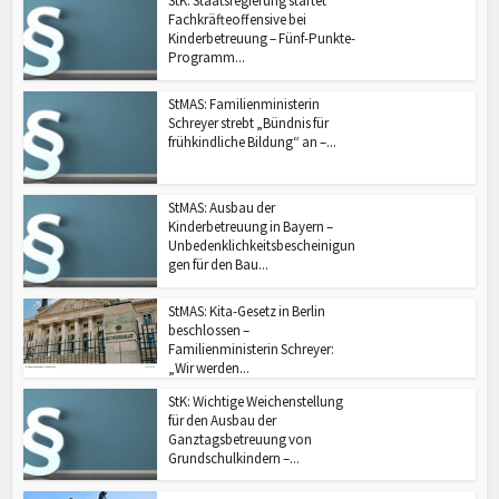
StK: Staatsregierung startet
Fachkräfteoffensive bei
Kinderbetreuung – Fünf-Punkte-
Programm...
StMAS: Familienministerin
Schreyer strebt „Bündnis für
frühkindliche Bildung“ an –...
StMAS: Ausbau der
Kinderbetreuung in Bayern –
Unbedenklichkeitsbescheinigun
gen für den Bau...
StMAS: Kita-Gesetz in Berlin
beschlossen –
Familienministerin Schreyer:
„Wir werden...
StK: Wichtige Weichenstellung
für den Ausbau der
Ganztagsbetreuung von
Grundschulkindern –...