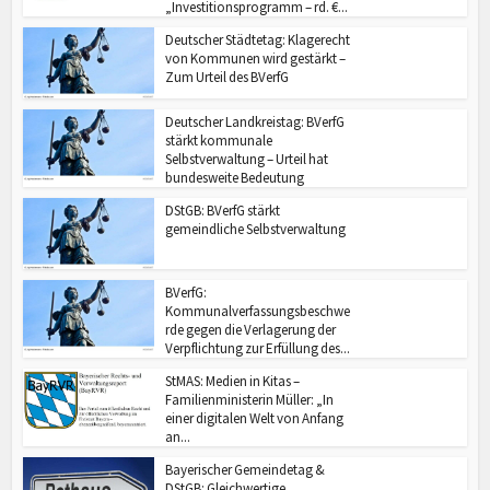
„Investitionsprogramm – rd. €...
Deutscher Städtetag: Klagerecht
von Kommunen wird gestärkt –
Zum Urteil des BVerfG
Deutscher Landkreistag: BVerfG
stärkt kommunale
Selbstverwaltung – Urteil hat
bundesweite Bedeutung
DStGB: BVerfG stärkt
gemeindliche Selbstverwaltung
BVerfG:
Kommunalverfassungsbeschwe
rde gegen die Verlagerung der
Verpflichtung zur Erfüllung des...
StMAS: Medien in Kitas –
Familienministerin Müller: „In
einer digitalen Welt von Anfang
an...
Bayerischer Gemeindetag &
DStGB: Gleichwertige