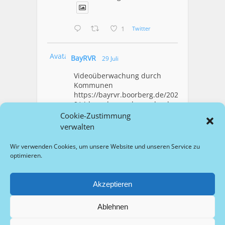
1
Twitter
Avatar
BayRVR
29 Juli
Videoüberwachung durch
Kommunen
https://bayrvr.boorberg.de/2026/07/2
9/videoueberwachung-durch-
kommunen/
Cookie-Zustimmung
verwalten
1
Twitter
Wir verwenden Cookies, um unsere Website und unseren Service zu
optimieren.
Mehr Laden
Akzeptieren
Ablehnen
Copyright © 2026 bayrvr.de