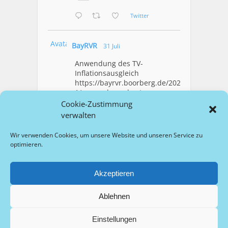
Twitter
Avatar
BayRVR
31 Juli
Anwendung des TV-
Inflationsausgleich
https://bayrvr.boorberg.de/2026/07/3
1/anwendung-des-tv-
inflationsausgleich/
Cookie-Zustimmung
verwalten
1
Twitter
Wir verwenden Cookies, um unsere Website und unseren Service zu
optimieren.
Mehr Laden
Akzeptieren
Ablehnen
Copyright © 2026 bayrvr.de
Startseite
Impressum
Datenschutz
Barrierefreiheit
Einstellungen
Wissenschaftlicher Beirat
Für Autor/innen