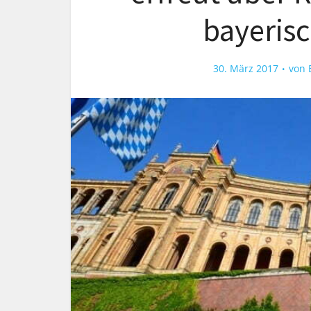
bayeris
30. März 2017
von