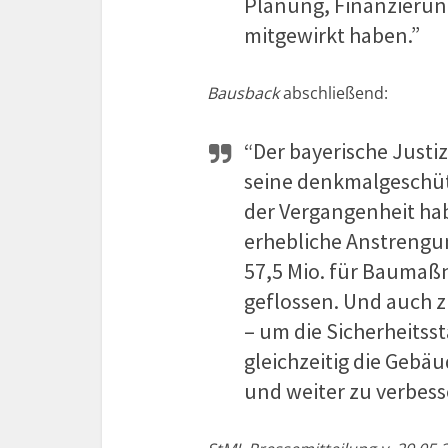
Planung, Finanzieru
mitgewirkt haben.”
Bausback
abschließend:
“Der bayerische Justiz
seine denkmalgeschüt
der Vergangenheit hab
erhebliche Anstrengu
57,5 Mio. für Baumaßn
geflossen. Und auch z
– um die Sicherheitss
gleichzeitig die Gebä
und weiter zu verbess