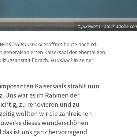
©pixelkorn - stock.adobe.co
 Winfried Bausback
eröffnet heute nach rd.
den generalsanierten Kaisersaal der ehemaligen
vollzugsanstalt Ebrach.
Bausback
in seiner
imposanten Kaisersaals strahlt nun
z. Uns war es im Rahmen der
chtig, zu renovieren und zu
eitig wollten wir die zahlreichen
auwerke dieses wunderschönen
d das ist uns ganz hervorragend