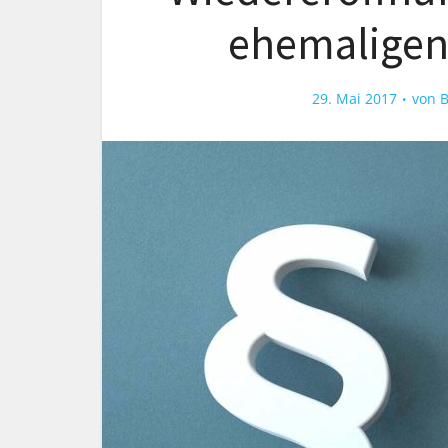
ehemaligen 
29. Mai 2017
von
B