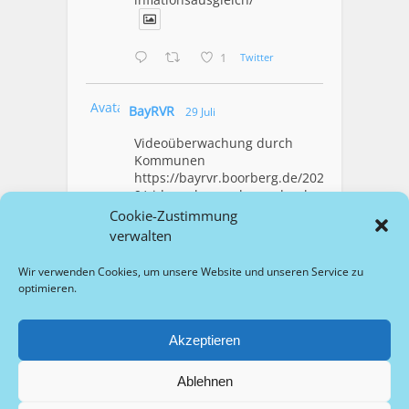
1
Twitter
Avatar
BayRVR
29 Juli
Videoüberwachung durch
Kommunen
https://bayrvr.boorberg.de/2026/07/2
9/videoueberwachung-durch-
kommunen/
Cookie-Zustimmung
verwalten
1
Twitter
Wir verwenden Cookies, um unsere Website und unseren Service zu
optimieren.
Mehr Laden
Akzeptieren
Ablehnen
Copyright © 2026 bayrvr.de