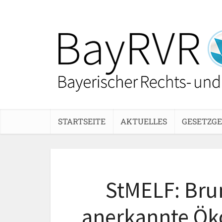
STARTSEITE
AKTUELLES
GESETZG
StMELF: Bru
anerkannte Ök