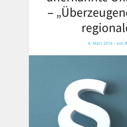
– „Überzeugen
regional
6. März 2014
von
B