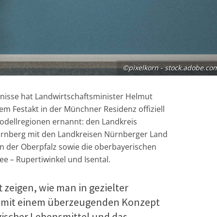
©pixelkorn - stock.adobe.co
isse hat Landwirtschaftsminister Helmut
m Festakt in der Münchner Residenz offiziell
odellregionen ernannt:
den Landkreis
 Nürnberg mit den Landkreisen Nürnberger Land
 in der Oberpfalz sowie die oberbayerischen
 – Rupertiwinkel und Isental.
t zeigen, wie man in gezielter
mit einem überzeugenden Konzept
gischer Lebensmittel und das