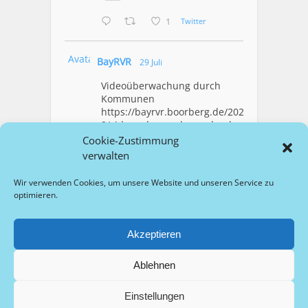
1
Twitter
Avatar
BayRVR
29 Juli
Videoüberwachung durch
Kommunen
https://bayrvr.boorberg.de/2026/07/2
9/videoueberwachung-durch-
kommunen/
Cookie-Zustimmung
verwalten
1
Twitter
Wir verwenden Cookies, um unsere Website und unseren Service zu
optimieren.
Mehr Laden
Akzeptieren
Ablehnen
Copyright © 2026 bayrvr.de
Startseite
Impressum
Datenschutz
Barrierefreiheit
Einstellungen
Wissenschaftlicher Beirat
Für Autor/innen