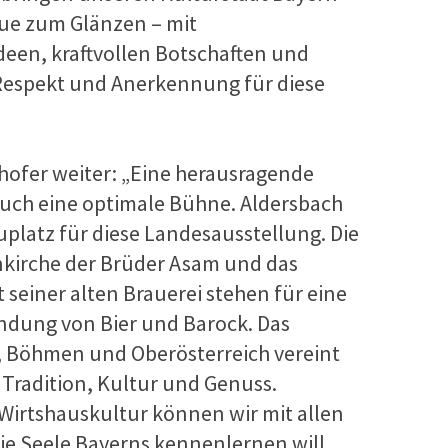
ue zum Glänzen – mit
een, kraftvollen Botschaften und
Respekt und Anerkennung für diese
hofer weiter: „Eine herausragende
auch eine optimale Bühne. Aldersbach
auplatz für diese Landesausstellung. Die
kirche der Brüder Asam und das
 seiner alten Brauerei stehen für eine
ndung von Bier und Barock. Das
, Böhmen und Oberösterreich vereint
 Tradition, Kultur und Genuss.
Wirtshauskultur können wir mit allen
ie Seele Bayerns kennenlernen will,