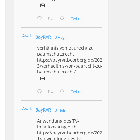
Twitter
Avatar
BayRVR
3 Aug.
Verhältnis von Baurecht zu
Baumschutzrecht
https://bayrvr.boorberg.de/2026/08/0
3/verhaeltnis-von-baurecht-zu-
baumschutzrecht/
Twitter
Avatar
BayRVR
31 Juli
Anwendung des TV-
Inflationsausgleich
https://bayrvr.boorberg.de/2026/07/3
1/anwendung-des-tv-