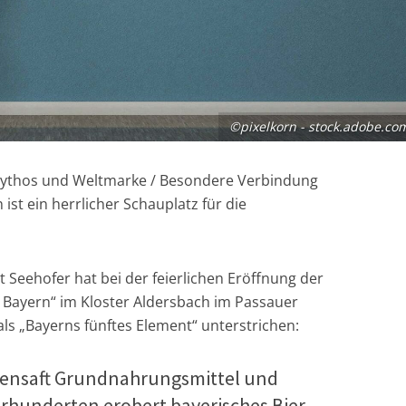
©pixelkorn - stock.adobe.co
 Mythos und Weltmarke / Besondere Verbindung
ist ein herrlicher Schauplatz für die
 Seehofer hat bei der feierlichen Eröffnung der
n Bayern“ im Kloster Aldersbach im Passauer
ls „Bayerns fünftes Element“ unterstrichen:
stensaft Grundnahrungsmittel und
ahrhunderten erobert bayerisches Bier