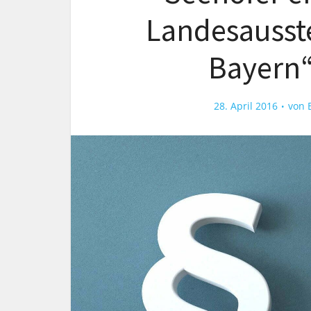
Landesausste
Bayern“
28. April 2016
von