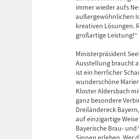
immer wieder aufs Ne
außergewöhnlichen Id
kreativen Lösungen. 
großartige Leistung!“
Ministerpräsident See
Ausstellung braucht 
ist ein herrlicher Sch
wunderschöne Marien
Kloster Aldersbach mit
ganz besondere Verbi
Dreiländereck Bayern
auf einzigartige Weise
Bayerische Brau- und 
Sinnen erleben. Wer d