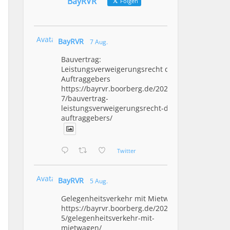
BayRVR
Folgen
Avatar
BayRVR
7 Aug.
Bauvertrag:
Leistungsverweigerungsrecht des
Auftraggebers
https://bayrvr.boorberg.de/2026/08/0
7/bauvertrag-
leistungsverweigerungsrecht-des-
auftraggebers/
Twitter
Avatar
BayRVR
5 Aug.
Gelegenheitsverkehr mit Mietwagen
https://bayrvr.boorberg.de/2026/08/0
5/gelegenheitsverkehr-mit-
mietwagen/