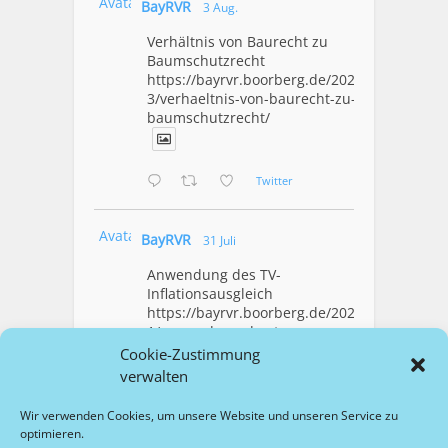
Avatar
BayRVR
3 Aug.
Verhältnis von Baurecht zu
Baumschutzrecht
https://bayrvr.boorberg.de/2026/08/0
3/verhaeltnis-von-baurecht-zu-
baumschutzrecht/
Twitter
Avatar
BayRVR
31 Juli
Anwendung des TV-
Inflationsausgleich
https://bayrvr.boorberg.de/2026/07/3
1/anwendung-des-tv-
inflationsausgleich/
Cookie-Zustimmung
verwalten
1
Twitter
Wir verwenden Cookies, um unsere Website und unseren Service zu
optimieren.