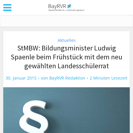
Aktuelles
StMBW: Bildungsminister Ludwig
Spaenle beim Frühstück mit dem neu
gewählten Landesschülerrat
30. Januar 2015
von
BayRVR Redaktion
2 Minuten Lesezeit