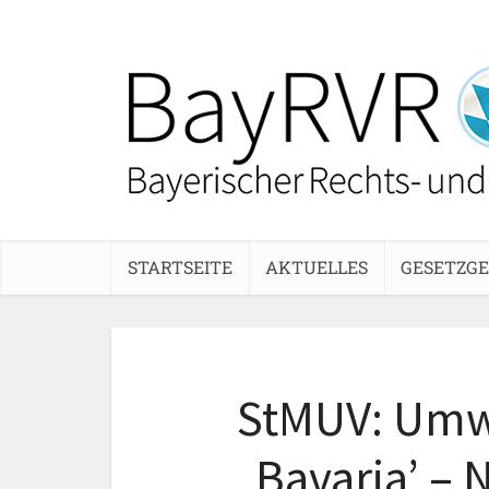
STARTSEITE
AKTUELLES
GESETZG
StMUV: Umwe
Bavaria’ –