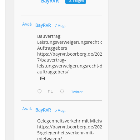
BayRVR
Folgen
Avatar
BayRVR
7 Aug.
Bauvertrag:
Leistungsverweigerungsrecht des
Auftraggebers
https://bayrvr.boorberg.de/2026/08/0
7/bauvertrag-
leistungsverweigerungsrecht-des-
auftraggebers/
Twitter
Avatar
BayRVR
5 Aug.
Gelegenheitsverkehr mit Mietwagen
https://bayrvr.boorberg.de/2026/08/0
5/gelegenheitsverkehr-mit-
mietwagen/