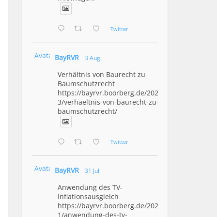
Twitter
Avatar
BayRVR
3 Aug.
Verhältnis von Baurecht zu
Baumschutzrecht
https://bayrvr.boorberg.de/2026/08/0
3/verhaeltnis-von-baurecht-zu-
baumschutzrecht/
Twitter
Avatar
BayRVR
31 Juli
Anwendung des TV-
Inflationsausgleich
https://bayrvr.boorberg.de/2026/07/3
1/anwendung-des-tv-