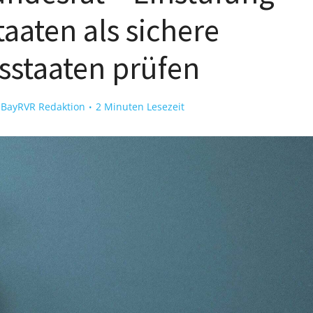
taaten als sichere
sstaaten prüfen
n
BayRVR Redaktion
2 Minuten Lesezeit