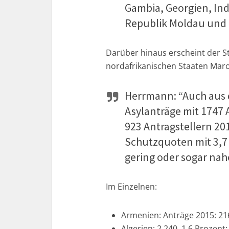
Gambia, Georgien, Indi
Republik Moldau und d
Darüber hinaus erscheint der S
nordafrikanischen Staaten Mar
Herrmann: “Auch aus d
Asylanträge mit 1747 
923 Antragstellern 20
Schutzquoten mit 3,7 
gering oder sogar nahe
Im Einzelnen:
Armenien: Anträge 2015: 216
Algerien: 2.240, 1,6 Prozent;