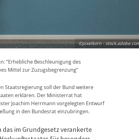
©pixelkorn - stock.adobe.co
n: “Erhebliche Beschleunigung des
ives Mittel zur Zuzugsbegrenzung”
n Staatsregierung soll der Bund weitere
aaten erklären. Der Ministerrat hat
ister Joachim Herrmann vorgelegten Entwurf
ießung in den Bundesrat einzubringen.
n das im Grundgesetz verankerte
Herkunftsstaates für besonders