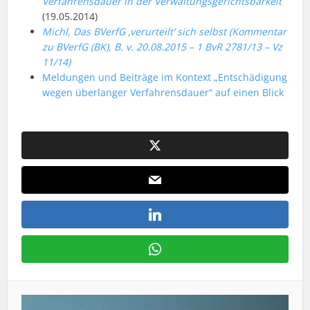
Verfahrensdauer in der Verwaltungsgerichtsbarkeit
(19.05.2014)
Michl, Das BVerfG ‚verurteilt’ sich selbst (Kommentar
zu BVerfG (BK), B. v. 20.08.2015 – 1 BvR 2781/13 – Vz
11/14)
Meldungen und Beiträge im Kontext „Entschädigung
wegen überlanger Verfahrensdauer“ auf einen Blick