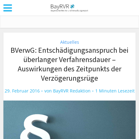
Aktuelles
BVerwG: Entschädigungsanspruch bei
überlanger Verfahrensdauer –
Auswirkungen des Zeitpunkts der
Verzögerungsrüge
29. Februar 2016
von
BayRVR Redaktion
1 Minuten Lesezeit