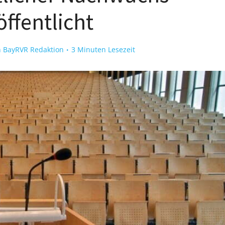
öffentlicht
n
BayRVR Redaktion
3 Minuten Lesezeit