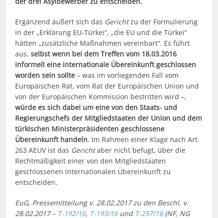
der drei Asylbewerber zu entscheiden.
Ergänzend äußert sich das
Gericht
zu der Formulierung
in der „Erklärung EU-Türkei“, „die EU und die Türkei“
hätten „zusätzliche Maßnahmen vereinbart“. Es führt
aus,
selbst wenn bei dem Treffen vom 18.03.2016
informell eine internationale Übereinkunft geschlossen
worden sein sollte
– was im vorliegenden Fall vom
Europäischen Rat, vom Rat der Europäischen Union und
von der Europäischen Kommission bestritten wird –,
würde es sich dabei um eine von den Staats- und
Regierungschefs der Mitgliedstaaten der Union und dem
türkischen Ministerpräsidenten geschlossene
Übereinkunft handeln
. Im Rahmen einer Klage nach Art.
263 AEUV ist das
Gericht
aber nicht befugt, über die
Rechtmäßigkeit einer von den Mitgliedstaaten
geschlossenen internationalen Übereinkunft zu
entscheiden.
EuG, Pressemitteilung v. 28.02.2017 zu den Beschl. v.
28.02.2017 –
T-192/16
,
T-193/16
und
T-257/16
(NF, NG