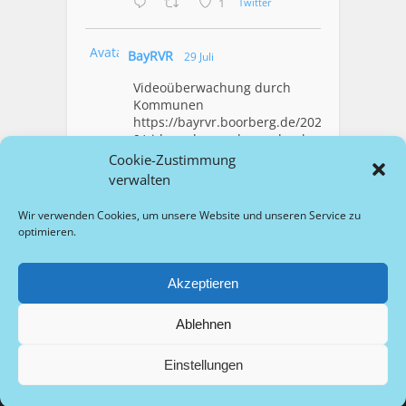
1
Twitter
Avatar
BayRVR
29 Juli
Videoüberwachung durch
Kommunen
https://bayrvr.boorberg.de/2026/07/2
9/videoueberwachung-durch-
kommunen/
Cookie-Zustimmung
verwalten
1
Twitter
Wir verwenden Cookies, um unsere Website und unseren Service zu
optimieren.
Mehr Laden
Akzeptieren
Ablehnen
Copyright © 2026 bayrvr.de
Startseite
Impressum
Datenschutz
Barrierefreiheit
Einstellungen
Wissenschaftlicher Beirat
Für Autor/innen