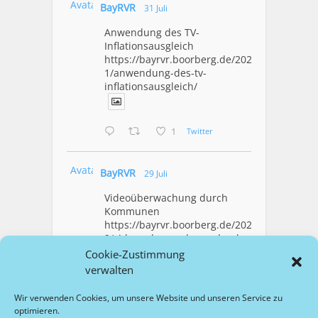
Avatar
BayRVR
31 Juli
Anwendung des TV-
Inflationsausgleich
https://bayrvr.boorberg.de/2026/07/3
1/anwendung-des-tv-
inflationsausgleich/
1
Twitter
Avatar
BayRVR
29 Juli
Videoüberwachung durch
Kommunen
https://bayrvr.boorberg.de/2026/07/2
9/videoueberwachung-durch-
kommunen/
Cookie-Zustimmung
verwalten
1
Twitter
Wir verwenden Cookies, um unsere Website und unseren Service zu
optimieren.