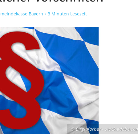
emeindekasse Bayern
3 Minuten Lesezeit
© BirgitKorber - stock.adobe.co