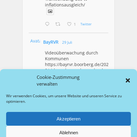
inflationsausgleich/
1
Twitter
Avatar
BayRVR
29 Juli
Videoüberwachung durch
Kommunen
https://bayrvr.boorberg.de/2026/07/2
9/videoueberwachung-durch-
kommunen/
Cookie-Zustimmung
verwalten
1
Twitter
Wir verwenden Cookies, um unsere Website und unseren Service zu
optimieren.
Mehr Laden
Akzeptieren
Ablehnen
Copyright © 2026 bayrvr.de