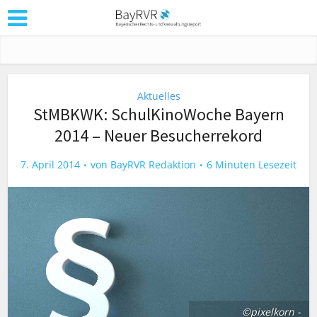
Aktuelles
StMBKWK: SchulKinoWoche Bayern
2014 – Neuer Besucherrekord
7. April 2014
von
BayRVR Redaktion
6 Minuten Lesezeit
©pixelkorn -