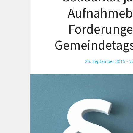
Aufnahmeber
Forderunge
Gemeindetags 
25. September 2015
v