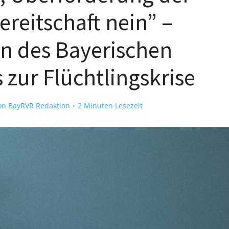
eitschaft nein” –
n des Bayerischen
zur Flüchtlingskrise
on
BayRVR Redaktion
2 Minuten Lesezeit