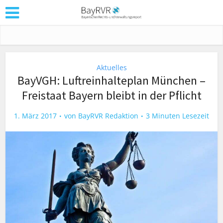
Aktuelles
BayVGH: Luftreinhalteplan München –
Freistaat Bayern bleibt in der Pflicht
1. März 2017
von
BayRVR Redaktion
3 Minuten Lesezeit