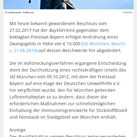
Mit heute bekannt gewordenem Beschluss vom
27.02.2017 hat der
BayVGH
eine gegenüber dem
beklagten Freistaat Bayern erfolgte Androhung eines
Zwangsgelds in Höhe von € 10.000 (
VG München,
Beschl.
v. 21.06.2016
) auf dessen Beschwerde hin abgeändert.
Die im Vollstreckungsverfahren ergangene Entscheidung
dient der Durchsetzung eines rechtskräftigen Urteils des
VG München
vom 09.10.2012, mit dem der Freistaat
Bayern auf eine Klage der Deutschen Umwelthilfe e.V.
hin verpflichtet wurde, den für München geltenden
Luftreinhalteplan so zu ändern, dass dieser die
erforderlichen Maßnahmen zur schnellstmöglichen
Einhaltung der Immissionsgrenzwerte für Stickstoffdioxid
und Feinstaub im Stadtgebiet von München enthält.
Anzeige
Der
BayVGH
hält in seinem Beschluss keine gesonderten