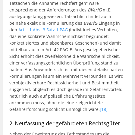
Tatsachen die Annahme rechtfertigen“ wäre
entsprechend der Anforderungen des
BVerfG
m.E.
auslegungsfähig gewesen. Tatsächlich findet auch
beinahe exakt die Formulierung des
BVerfG
Eingang in
den
Art. 11 Abs. 3 Satz 1 PAG
(individuelles Verhalten,
das eine konkrete Wahrscheinlichkeit begründet;
konkretisiertes und absehbares Geschehen) und damit
mittelbar auch in Art. 42 PAG-E. Aus gesetzgeberischer
Sicht erhöht dies zweifelsohne die Wahrscheinlichkeit,
einer verfassungsgerichtlichen Überprüfung stand zu
halten. Aus Anwendersicht ist mit diesen detailscharfen
Formulierungen kaum ein Mehrwert verbunden. Es wird
verobjektivierbare Rechtssicherheit und Bestimmtheit
suggeriert, obgleich es doch gerade im Gefahrenvorfeld
natürlich auch auf polizeiliche Erfahrungssätze
ankommen muss, ohne die eine zielgerichtete
Gefahrerforschung schlicht unmöglich wäre.
[18]
2. Neufassung der gefährdeten Rechtsgüter
Neben der Erweiterung des Tatbestandes um die