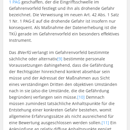
1 PAG
geschaffen, der die Eingriffsschwelle im
Gefahrenvorfeld festlegt und ihn als drohende Gefahr
bezeichnet. Die Verweisung im neuen Art. 42 Abs. 1 Satz
1 Nr. 1 PAG-E auf die drohende Gefahr ist insofern nur
konsequent. Als Maßnahme der Datenerhebung ist die
TKÜ gerade im Gefahrenvorfeld ein besonders effektives
Instrument.
Das
BVerfG
verlangt im Gefahrenvorfeld bestimmte
sächliche oder alternativ
[9]
bestimmte personale
Voraussetzungen dahingehend, dass die Gefährdung
der Rechtsgüter hinreichend konkret absehbar sein
müsse und der Adressat der Maßnahmen aus Sicht
eines verständingen Dritten den objektiven Umständen
nach in sie (also die Umstände, die die Gefährdung
begründen) verfangen sein müsse.
[10]
Demnach
müssen zumindest tatsächliche Anhaltspunkte für die
Entstehung einer konkreten Gefahr bestehen, womit
allgemeine Erfahrungssätze als nicht ausreichend für
eine Bewertung ausgeschlossen werden sollen.
[11]
Ein
Anknüpfung an relativ diffuse Anhaltspunkte genügt