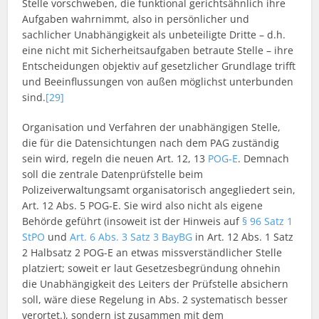
Stelle vorschweben, die funktional gerichtsähnlich ihre
Aufgaben wahrnimmt, also in persönlicher und
sachlicher Unabhängigkeit als unbeteiligte Dritte – d.h.
eine nicht mit Sicherheitsaufgaben betraute Stelle – ihre
Entscheidungen objektiv auf gesetzlicher Grundlage trifft
und Beeinflussungen von außen möglichst unterbunden
sind.
[29]
Organisation und Verfahren der unabhängigen Stelle,
die für die Datensichtungen nach dem PAG zuständig
sein wird, regeln die neuen Art. 12, 13
POG-E
. Demnach
soll die zentrale Datenprüfstelle beim
Polizeiverwaltungsamt organisatorisch angegliedert sein,
Art. 12 Abs. 5 POG-E. Sie wird also nicht als eigene
Behörde geführt (insoweit ist der Hinweis auf
§ 96 Satz 1
StPO
und
Art. 6 Abs. 3 Satz 3 BayBG
in Art. 12 Abs. 1 Satz
2 Halbsatz 2 POG-E an etwas missverständlicher Stelle
platziert; soweit er laut Gesetzesbegründung ohnehin
die Unabhängigkeit des Leiters der Prüfstelle absichern
soll, wäre diese Regelung in Abs. 2 systematisch besser
verortet.), sondern ist zusammen mit dem