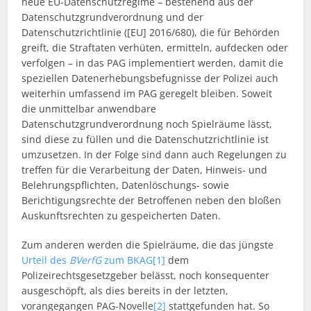
neue EU-Datenschutzregime – bestehend aus der
Datenschutzgrundverordnung und der
Datenschutzrichtlinie ([EU] 2016/680), die für Behörden
greift, die Straftaten verhüten, ermitteln, aufdecken oder
verfolgen – in das PAG implementiert werden, damit die
speziellen Datenerhebungsbefugnisse der Polizei auch
weiterhin umfassend im PAG geregelt bleiben. Soweit
die unmittelbar anwendbare
Datenschutzgrundverordnung noch Spielräume lässt,
sind diese zu füllen und die Datenschutzrichtlinie ist
umzusetzen. In der Folge sind dann auch Regelungen zu
treffen für die Verarbeitung der Daten, Hinweis- und
Belehrungspflichten, Datenlöschungs- sowie
Berichtigungsrechte der Betroffenen neben den bloßen
Auskunftsrechten zu gespeicherten Daten.
Zum anderen werden die Spielräume, die das jüngste
Urteil des
BVerfG
zum BKAG
[1]
dem
Polizeirechtsgesetzgeber belässt, noch konsequenter
ausgeschöpft, als dies bereits in der letzten,
vorangegangen PAG-Novelle
[2]
stattgefunden hat. So