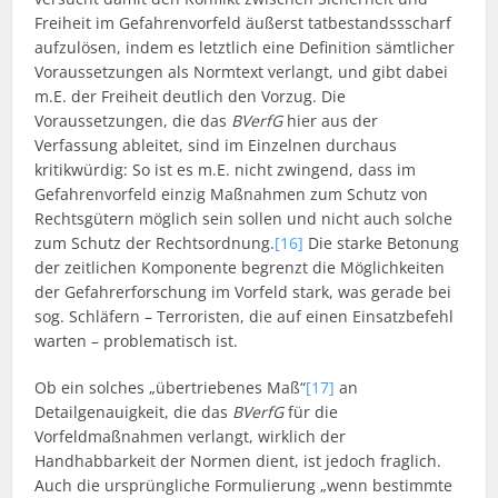
Freiheit im Gefahrenvorfeld äußerst tatbestandssscharf
aufzulösen, indem es letztlich eine Definition sämtlicher
Voraussetzungen als Normtext verlangt, und gibt dabei
m.E. der Freiheit deutlich den Vorzug. Die
Voraussetzungen, die das
BVerfG
hier aus der
Verfassung ableitet, sind im Einzelnen durchaus
kritikwürdig: So ist es m.E. nicht zwingend, dass im
Gefahrenvorfeld einzig Maßnahmen zum Schutz von
Rechtsgütern möglich sein sollen und nicht auch solche
zum Schutz der Rechtsordnung.
[16]
Die starke Betonung
der zeitlichen Komponente begrenzt die Möglichkeiten
der Gefahrerforschung im Vorfeld stark, was gerade bei
sog. Schläfern – Terroristen, die auf einen Einsatzbefehl
warten – problematisch ist.
Ob ein solches „übertriebenes Maß“
[17]
an
Detailgenauigkeit, die das
BVerfG
für die
Vorfeldmaßnahmen verlangt, wirklich der
Handhabbarkeit der Normen dient, ist jedoch fraglich.
Auch die ursprüngliche Formulierung „wenn bestimmte