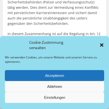
Sicherheitsbehörden (Polizei und Verfassungsschutz)
tätig werden. Dies dient zur Vermeidung eines Konflikts
mit persönlichen Karriereinteressen und sichert damit
auch die persönliche Unabhängigkeit des Leiters
gegenüber den Sicherheitsbehörden.
In diesem Zusammenhang ist auf die Regelung in Art. 12
Abs. 4 Satz 1
POG-E
hinzuweisen, der das Hinzuziehen
Cookie-Zustimmung
von Sachverstand aus den Polizeidienststellen
verwalten
ermöglicht, laut Gesetzesbegründung um Fachverstand
zu gewährleisten. An dieser Stellt tritt aber die Frage auf,
Wir verwenden Cookies, um unsere Website und unseren Service zu
inwieweit es den Fachverstand von Ermittlungspersonen
optimieren.
benötigt, um die Entscheidung über einen Eingriff in den
Kernbereich privater Lebensführung zu treffen. Hierbei
Akzeptieren
handelt es sich um eine genuin juristische
Wertungsfrage im Bereich der Datenverwertung und
Ablehnen
keine Frage möglichst effektiver Gefahrenabwehr, die
eventuell den Tatbestand oder die Verhältnismäßigkeit
Einstellungen
eines eingesetzten Mittels auf Ebene der Datenerhebung
berührt. Ob und inwieweit die Daten zur weiteren
Verarbeitung freigegeben werden können, betrifft nur