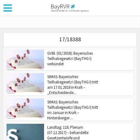
17/18388
GVBl. (01/2018): Bayerisches
Teilhabegesetz I (BayTHG I)
verkündet
StMAS: Bayerisches
Teilhabegesetz I (BayTHG I) tritt
am 17.01.2018 in Kraft –
„Entscheidende...
StMAS: Bayerisches
Teilhabegesetz I (BayTHG I) tritt
im Januar in Kraft –
Hintersberger:...
Landtag: 118. Plenum
(07.12.2017) – behandelte
Gesetzentwürfe und