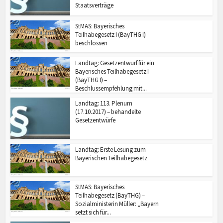
Staatsverträge
StMAS: Bayerisches
Teilhabegesetz I (BayTHG I)
beschlossen
Landtag: Gesetzentwurf für ein
Bayerisches Teilhabegesetz I
(BayTHG I) –
Beschlussempfehlung mit...
Landtag: 113. Plenum
(17.10.2017) – behandelte
Gesetzentwürfe
Landtag: Erste Lesung zum
Bayerischen Teilhabegesetz
StMAS: Bayerisches
Teilhabegesetz (BayTHG) –
Sozialministerin Müller: „Bayern
setzt sich für...