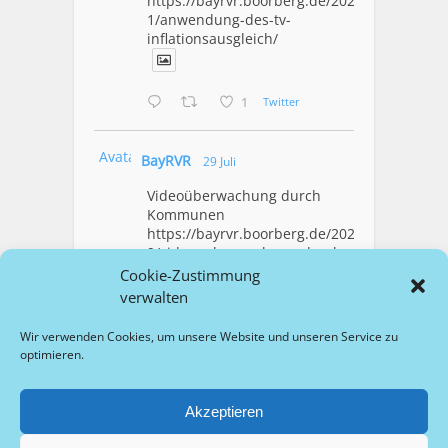
https://bayrvr.boorberg.de/2026/07/3
1/anwendung-des-tv-
inflationsausgleich/
1
Twitter
Avatar
BayRVR
29 Juli
Videoüberwachung durch
Kommunen
https://bayrvr.boorberg.de/2026/07/2
9/videoueberwachung-durch-
kommunen/
Cookie-Zustimmung
verwalten
1
Twitter
Wir verwenden Cookies, um unsere Website und unseren Service zu
optimieren.
Mehr Laden
Akzeptieren